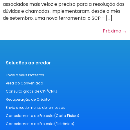
associados mais veloz e preciso para a resolução das
dúvidas e chamados, implementaram, desde o mês
de setembro, uma nova ferramenta: o SCP – […]
Próximo
→
Solucões ao credor
Envie o seus Protestos
Área do Conveniado
Consulta grátis de CPF/CNPJ
Recuperação de Crédito
Envio e recebimento de remessas
Cancelamento de Protesto (Carta Física)
Cancelamento de Protesto (Eletrônico)