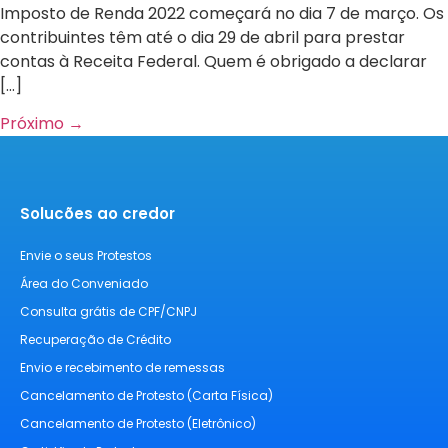
Imposto de Renda 2022 começará no dia 7 de março. Os
contribuintes têm até o dia 29 de abril para prestar
contas à Receita Federal. Quem é obrigado a declarar
[…]
Próximo
→
Solucões ao credor
Envie o seus Protestos
Área do Conveniado
Consulta grátis de CPF/CNPJ
Recuperação de Crédito
Envio e recebimento de remessas
Cancelamento de Protesto (Carta Física)
Cancelamento de Protesto (Eletrônico)