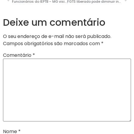
Funcionários do IEPTB – MG visitam o Lar Cristão de Belo Horizonte, instituição contemplada pelo Protesto Solidário do mês de agosto
FGTS liberado pode diminuir inadimplência em MG
Deixe um comentário
O seu endereço de e-mail não será publicado.
Campos obrigatórios são marcados com
*
Comentário
*
Nome
*