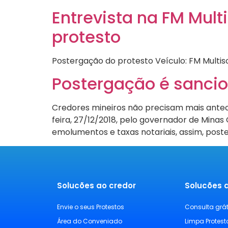
Entrevista na FM Mul
protesto
Postergação do protesto Veículo: FM Multis
Postergação é sanci
Credores mineiros não precisam mais antec
feira, 27/12/2018, pelo governador de Minas
emolumentos e taxas notariais, assim, post
Solucões ao credor
Solucões 
Envie o seus Protestos
Consulta grá
Área do Conveniado
Limpa Protest