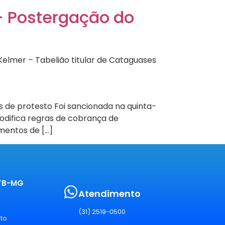
– Postergação do
elmer – Tabelião titular de Cataguases
 de protesto Foi sancionada na quinta-
modifica regras de cobrança de
mentos de […]
PTB-MG
Atendimento
(31) 2519-0500
sto