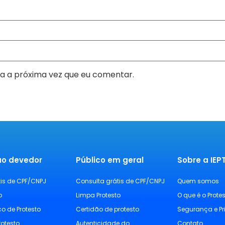
a a próxima vez que eu comentar.
ao devedor
Público em geral
Sobre a IE
tis de CPF/CNPJ
Consulta grátis de CPF/CNPJ
Quem somos
o
Limpa Protesto
O que é o Prote
ico de Protesto
Certidão de protesto
Segurança e P
rotesto
Autenticidade do
Contato