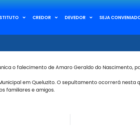
NSTITUTO
CREDOR
DEVEDOR
SEJA CONVENIAD
ica o falecimento de Amaro Geraldo do Nascimento, pa
Municipal em Queluzito. O sepultamento ocorrerá nesta
q
s familiares e amigos.