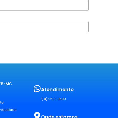
PTB-MG
Atendimento
(31) 2519-0500
sto
rivacidade
Onde estamos