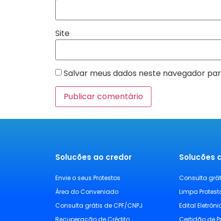
Site
Salvar meus dados neste navegador par
Solucões ao credor
Solucões 
Envie o seus Protestos
Consulta grá
Área do Conveniado
Limpa Protest
Consulta grátis de CPF/CNPJ
Edital Eletrôn
Recuperação de Crédito
Certidão de P