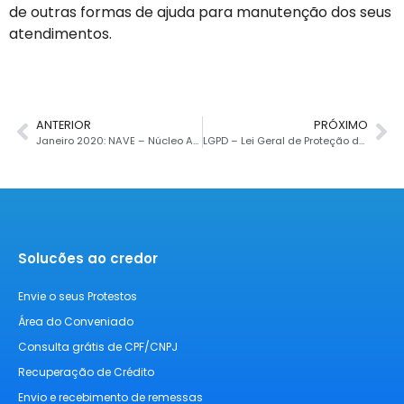
de outras formas de ajuda para manutenção dos seus
atendimentos.
ANTERIOR
PRÓXIMO
Janeiro 2020: NAVE – Núcleo Assistencial Veleiro da Esperança
LGPD – Lei Geral de Proteção de Dados
Solucões ao credor
Envie o seus Protestos
Área do Conveniado
Consulta grátis de CPF/CNPJ
Recuperação de Crédito
Envio e recebimento de remessas