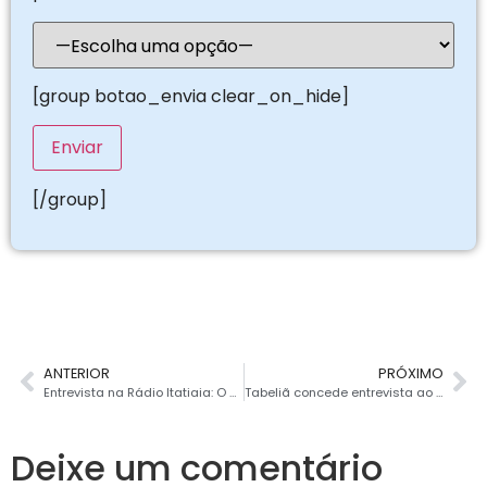
[group botao_envia clear_on_hide]
[/group]
ANTERIOR
PRÓXIMO
Entrevista na Rádio Itatiaia: O que mudou com a postergação do protesto
Tabeliã concede entrevista ao programa Bom Dia Divinópolis
Deixe um comentário