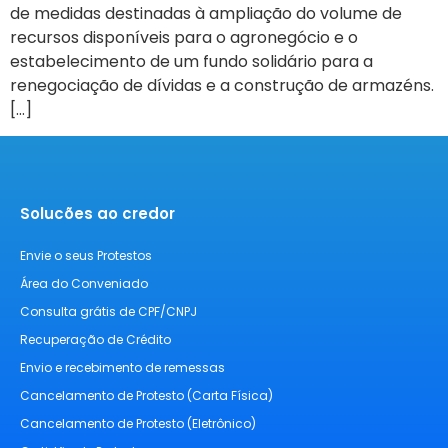
de medidas destinadas à ampliação do volume de
recursos disponíveis para o agronegócio e o
estabelecimento de um fundo solidário para a
renegociação de dívidas e a construção de armazéns.
[…]
Solucões ao credor
Envie o seus Protestos
Área do Conveniado
Consulta grátis de CPF/CNPJ
Recuperação de Crédito
Envio e recebimento de remessas
Cancelamento de Protesto (Carta Física)
Cancelamento de Protesto (Eletrônico)