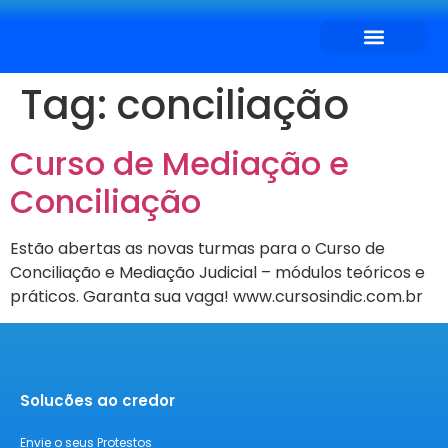
SEJA CONVENIADO
O QUE DESEJA?
Tag:
conciliação
Curso de Mediação e
Conciliação
Estão abertas as novas turmas para o Curso de
Conciliação e Mediação Judicial – módulos teóricos e
práticos. Garanta sua vaga! www.cursosindic.com.br
Solucões ao credor
Envie o seus Protestos