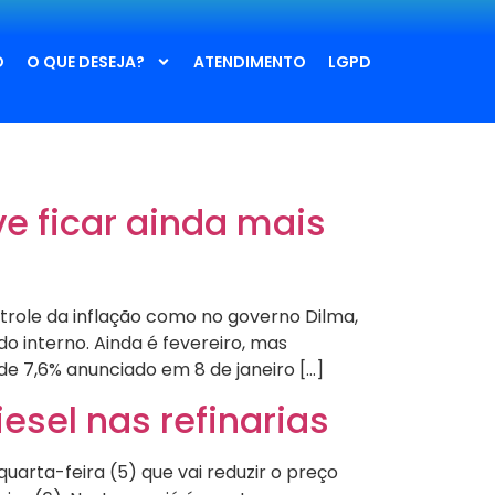
O
O QUE DESEJA?
ATENDIMENTO
LGPD
ve ficar ainda mais
trole da inflação como no governo Dilma,
o interno. Ainda é fevereiro, mas
de 7,6% anunciado em 8 de janeiro […]
iesel nas refinarias
uarta-feira (5) que vai reduzir o preço