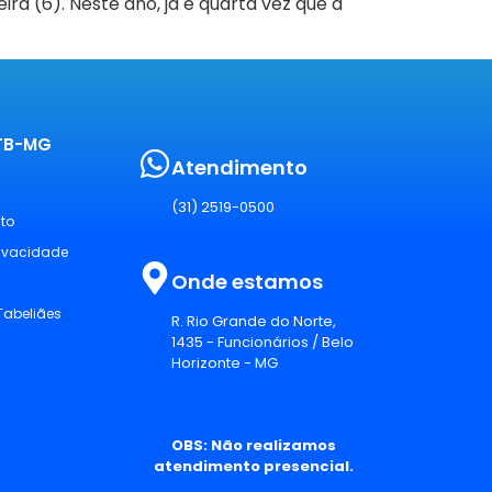
ira (6). Neste ano, já é quarta vez que a
PTB-MG
Atendimento
(31) 2519-0500
sto
rivacidade
Onde estamos
Tabeliães
R. Rio Grande do Norte,
1435 - Funcionários / Belo
Horizonte - MG
OBS: Não realizamos
atendimento presencial.