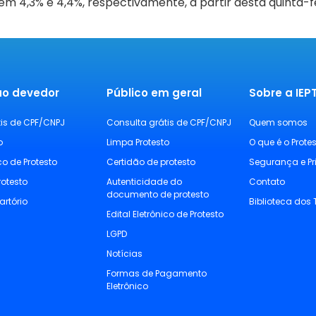
 em 4,3% e 4,4%, respectivamente, a partir desta quinta-fe
ao devedor
Público em geral
Sobre a IE
tis de CPF/CNPJ
Consulta grátis de CPF/CNPJ
Quem somos
o
Limpa Protesto
O que é o Prote
ico de Protesto
Certidão de protesto
Segurança e P
rotesto
Autenticidade do
Contato
documento de protesto
artório
Biblioteca dos 
Edital Eletrônico de Protesto
LGPD
Notícias
Formas de Pagamento
Eletrônico