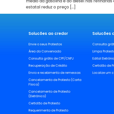
médio da gasolina e do diesel nas refinarias
estatal reduz o preço […]
Solucões ao credor
Solucões 
Envie o seus Protestos
Consulta grá
Área do Conveniado
Limpa Protest
Consulta grátis de CPF/CNPJ
Edital Eletrôn
Recuperação de Crédito
Certidão de P
Envio e recebimento de remessas
Localize um c
Cancelamento de Protesto (Carta
Física)
Cancelamento de Protesto
(Eletrônico)
Certidão de Protesto
Requerimento de Protesto